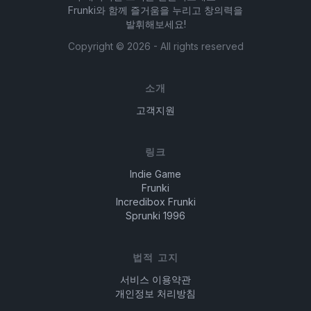
력적이며 매우 창의적인 플랫폼을 제공합니다.
탐색하고 변형할 수 있는 창의적인 자유를 더욱 제공
Frunki와 함께 즐거움을 누리고 창의력을
발휘해보세요!
합니다. 캐주얼 플레이어든, 유망한 뮤지션이든,
Sprunki Pyramixed는 음악 창작의 끝없는 가능성과
Copyright ©
2026
- All rights reserved
모든 기술 수준을 위한 재미있고 상호작용적인 경험을
제공합니다.
소개
고객지원
링크
Indie Game
Frunki
Incredibox Frunki
Sprunki 1996
법적 고지
서비스 이용약관
개인정보 처리방침