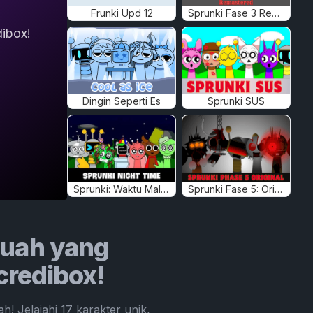
Frunki Upd 12
Sprunki Fase 3 Remastered
ibox!
Dingin Seperti Es
Sprunki SUS
Sprunki: Waktu Malam
Sprunki Fase 5: Original
Buah yang
credibox!
! Jelajahi 17 karakter unik,