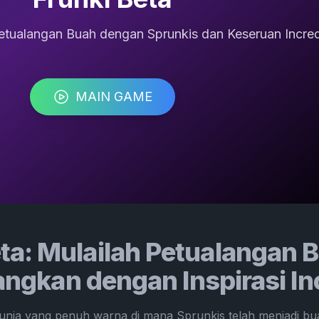
etualangan Buah dengan Sprunkis dan Keseruan Incred
MAIN GAME
eta: Mulailah Petualangan 
gkan dengan Inspirasi In
unia yang penuh warna di mana Sprunkis telah menjadi buah