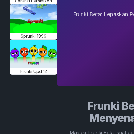
Sprunki Pyramixed
Frunki Beta: Lepaskan P
Sprunki 1996
Frunki Upd 12
Frunki B
Menyenan
Masuki Frunki Beta, suatu d