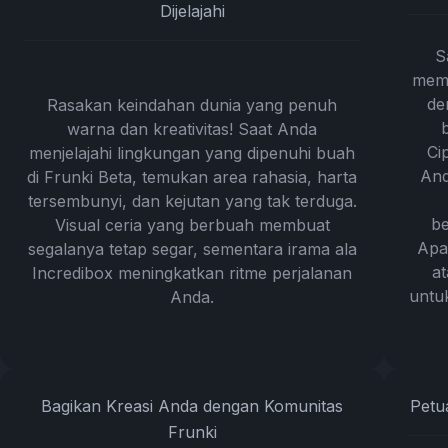
Dijelajahi
S
memu
de
Rasakan keindahan dunia yang penuh
warna dan kreativitas! Saat Anda
Ci
menjelajahi lingkungan yang dipenuhi buah
And
di Frunki Beta, temukan area rahasia, harta
tersembunyi, dan kejutan yang tak terduga.
be
Visual ceria yang berbuah membuat
Apa
segalanya tetap segar, sementara irama ala
at
Incredibox meningkatkan ritme perjalanan
untu
Anda.
Bagikan Kreasi Anda dengan Komunitas
Petu
Frunki