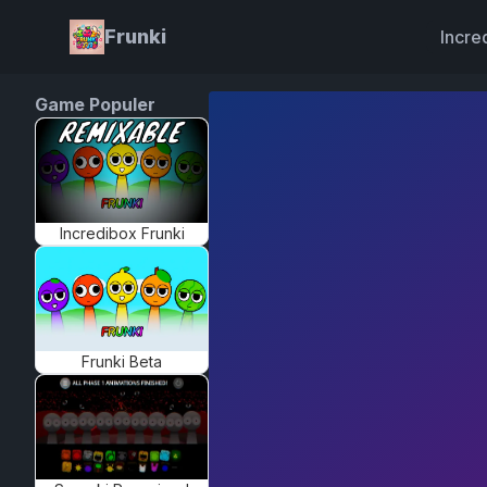
Frunki
Incre
Game Populer
Incredibox Frunki
Frunki Beta