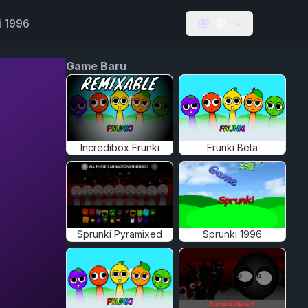
i 1996
ID
Game Baru
Incredibox Frunki
Frunki Beta
Sprunki Pyramixed
Sprunki 1996