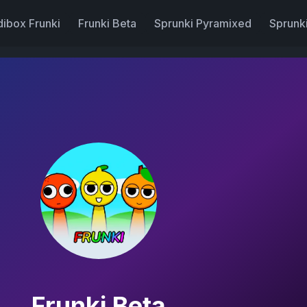
dibox Frunki
Frunki Beta
Sprunki Pyramixed
Sprunk
Frunki Beta